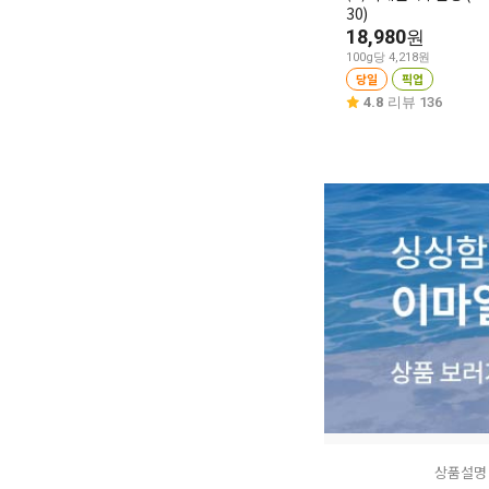
30)
18,980
원
100g당 4,218원
당일
픽업
4.8
리뷰 136
상품설명