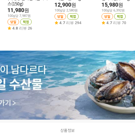
스(150g)
12,900
15,980
원
원
11,980
원
100g당 2,580원
100g당 6,392원
100g당 7,987원
당일
픽업
당일
픽업
당일
픽업
4.7
리뷰 294
4.7
리뷰 70
4.8
리뷰 26
상품정보