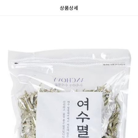
상품상세
가
가
할
별
할
별
인
5
인
5
격
격
전
개
전
개
가
만
가
만
격
점
격
점
중
중