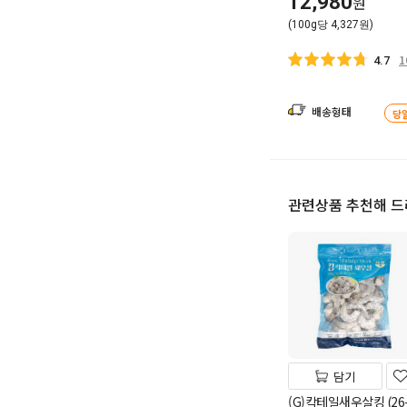
12,980
원
(100g당 4,327원)
1
4.7
배송형태
당
관련상품 추천해 
담기
(G)칵테일새우살킹 (26