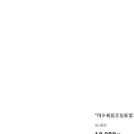
*여수볶음조림용멸치
일시품절