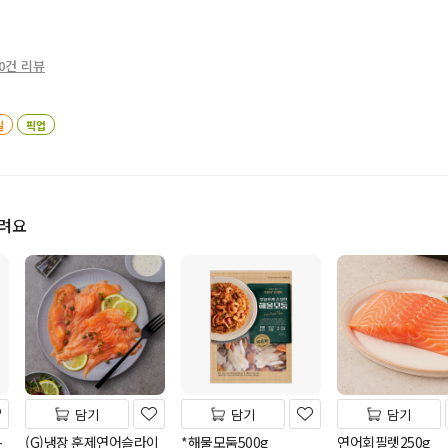
0건 리뷰
일
픽업
드려요
담기
담기
담기
-
(G)냉장 훈제연어슬라이
*해물모둠500g
연어회필렛250g