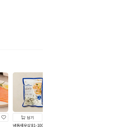
기
담기
담기
담기
냉동새우살 81-100
*볶음용멸치500
멤버스