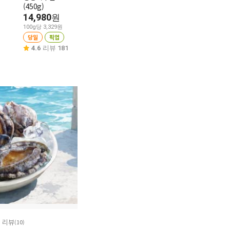
(450g)
가리비관자살 700g
13,980
원
14,980
원
13,980
100g당 2,796원
20%
11,180
원
100g당 3,329원
당일
픽업
당일
픽업
100g당 1,597원
4.6
리뷰 32
당일
픽업
4.6
리뷰 181
4.9
리뷰 27
리뷰
(10)