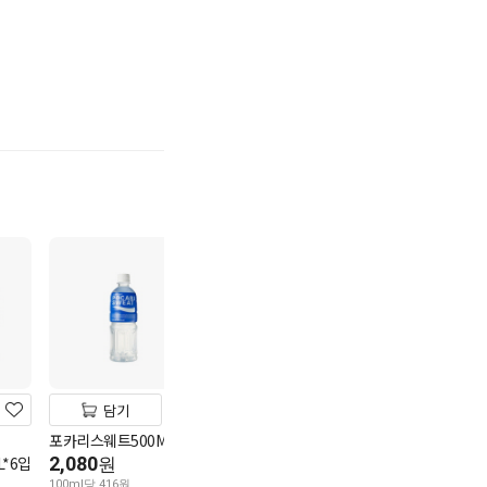
기
담기
담기
담기
포카리스웨트500ML
코카콜라 1.8L
다다익선
*6입
2,080
파워에이드마운틴1.5L
4,280
원
원
3,980
100ml당 416원
100ml당 238원