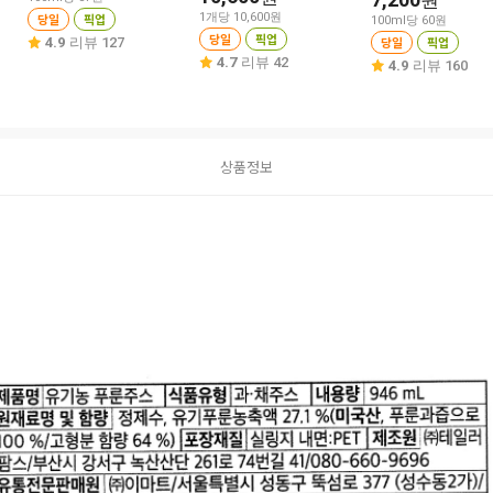
원
당일
픽업
1개당 10,600원
100ml당 60원
당일
픽업
당일
픽업
4.9
리뷰 127
4.7
리뷰 42
4.9
리뷰 160
상품정보