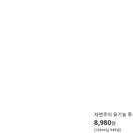
자연주의 유기농 푸
8,980
원
(100ml당 949원)