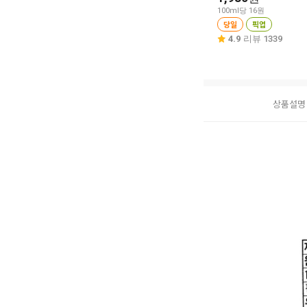
100ml당 16원
당일
픽업
4.9
리뷰 1339
상품설명