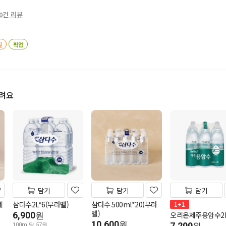
0건 리뷰
일
픽업
드려요
담기
담기
담기
네
삼다수2L*6(무라벨)
삼다수 500ml*20(무라
1+1
벨)
6,900
오리온제주용암수2L
원
10,600
원
7,200
100ml당 57원