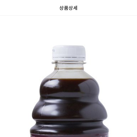
상품상세
가
가
할
별
할
별
인
5
인
5
격
격
전
개
전
개
가
만
가
만
격
점
격
점
중
중