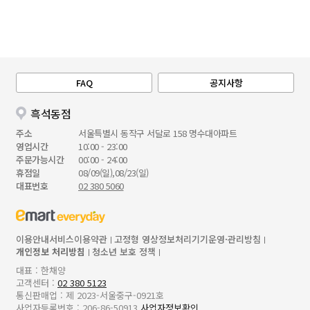
FAQ
공지사항
흑석동점
주소
서울특별시 동작구 서달로 158 명수대아파트
영업시간
10:00 - 23:00
주문가능시간
00:00 - 24:00
휴점일
08/09(일),08/23(일)
대표번호
02 380 5060
이용안내
서비스이용약관
고정형 영상정보처리기기운영·관리방침
개인정보 처리방침
청소년 보호 정책
대표 : 한채양
고객센터 :
02 380 5123
통신판매업 : 제 2023-서울중구-0921호
사업자등록번호 : 206-86-50913
사업자정보확인