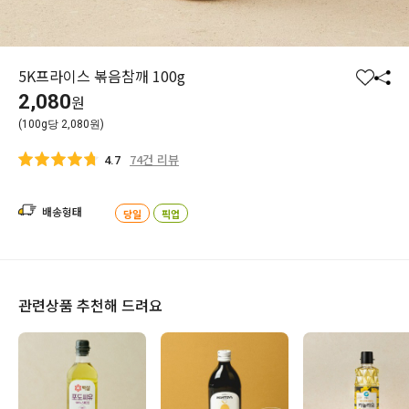
5K프라이스 볶음참깨 100g
찜
공
2,080
원
하
유
(100g당 2,080원)
기
하
기
74건 리뷰
4.7
배송형태
당일
픽업
관련상품 추천해 드려요