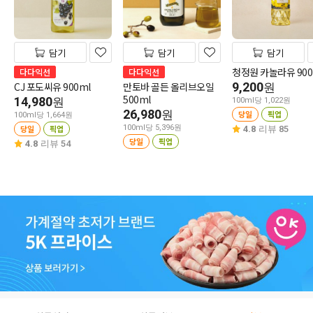
담기
담기
담기
청정원 카놀라유 900
다다익선
다다익선
CJ 포도씨유 900ml
만토바 골든 올리브오일
9,200
원
500ml
14,980
원
100ml당 1,022원
26,980
원
당일
픽업
100ml당 1,664원
당일
픽업
100ml당 5,396원
4.8
리뷰 85
당일
픽업
4.8
리뷰 54