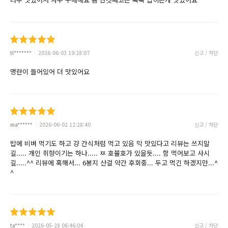
tl*******
2026-06-03 19:28:07
신고 / 차단
명란이 들어있어 더 맛있어요
ma******
2026-06-02 12:28:40
신고 / 차단
밥에 비벼 먹기도 하고 걍 간식처럼 먹고 있음 막 맛있다고 리뷰는 쓰지말
길..... 개인 취향이기는 하나..... ㅉ 호불호가 있을듯.... 함 먹어보고 사시
길.....^^ 리뷰에 혹해서... 6봉지 산걸 약간 후회중... 두고 먹긴 하겠지만...^
^
ta****
2026-05-28 06:46:04
신고 / 차단