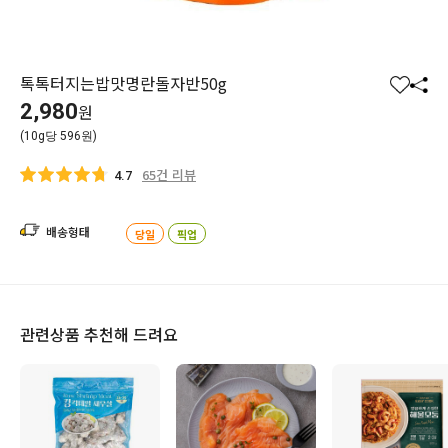
톡톡터지는밥맛명란돌자반50g
찜
공
2,980
원
하
유
(10g당 596원)
기
하
기
65건 리뷰
4.7
배송형태
당일
픽업
관련상품 추천해 드려요