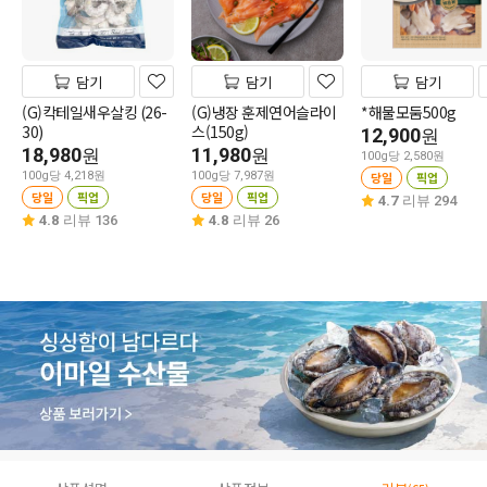
담기
담기
담기
(G)칵테일새우살킹 (26-
(G)냉장 훈제연어슬라이
*해물모둠500g
30)
스(150g)
12,900
원
18,980
11,980
원
원
100g당 2,580원
100g당 4,218원
100g당 7,987원
당일
픽업
당일
픽업
당일
픽업
4.7
리뷰 294
4.8
리뷰 136
4.8
리뷰 26