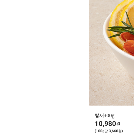
랍새300g
10,980
원
(100g당 3,660원)