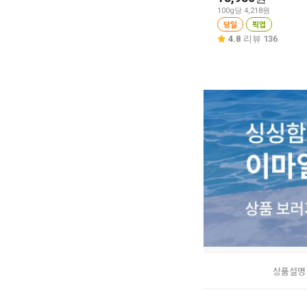
100g당 4,218원
당일
픽업
4.8
리뷰 136
상품설명