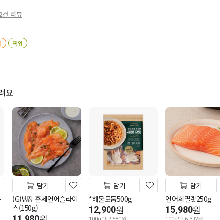
2건 리뷰
일
픽업
드려요
담기
담기
담기
-
(G)냉장 훈제연어슬라이
*해물모둠500g
연어회필렛250g
스(150g)
12,900
15,980
원
원
11,980
원
100g당 2,580원
100g당 6,392원