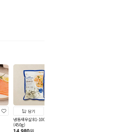
기
담기
담기
담기
냉동새우살 81-100
*볶음용멸치500g
멤버스
(450g)
13,980
가리비관자살 70
원
14,980
원
13,980
100g당 2,796원