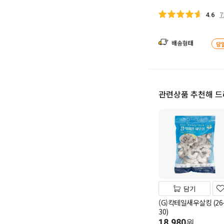
7
4.6
배송형태
당
관련상품 추천해 
담기
(G)칵테일새우살킹 (26
30)
18,980
원