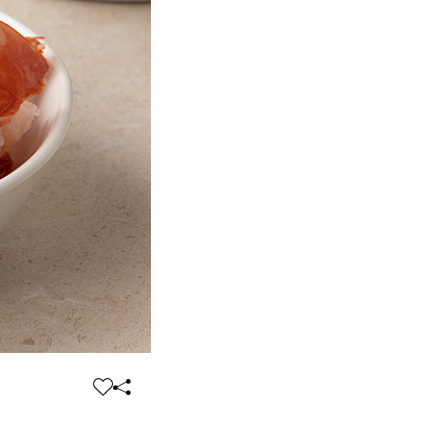
찜
공
하
유
기
하