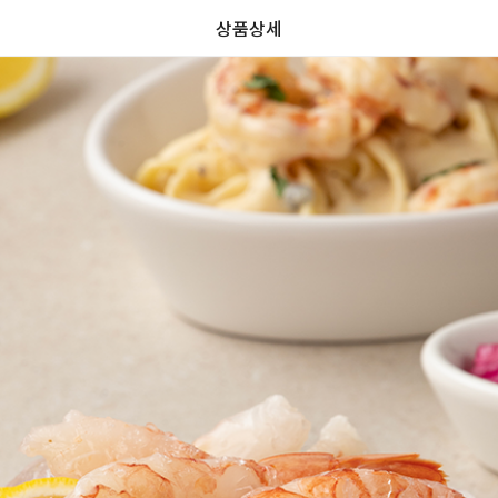
상품상세
가
가
할
별
할
별
인
5
인
5
격
격
전
개
전
개
가
만
가
만
격
점
격
점
중
중