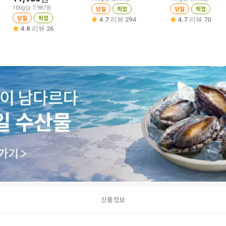
100g당 7,987원
당일
픽업
당일
픽업
당일
픽업
4.7
리뷰 294
4.7
리뷰 70
4.8
리뷰 26
상품정보