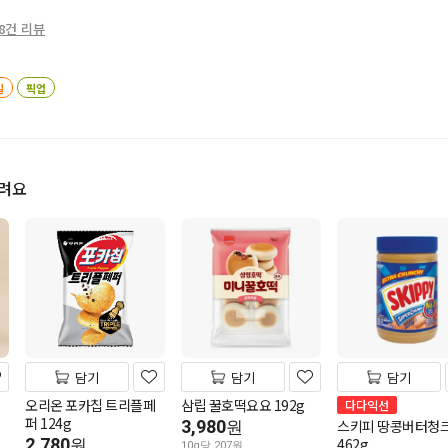
8건 리뷰
일
픽업
드려요
담기
담기
담기
오리온 포카칩 트리플페
삼립 꿀호떡요요 192g
다다익선
퍼 124g
3,980
스키피 땅콩버터청
원
2,780
462g
원
10g당 207원