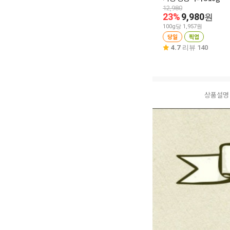
12,980
23%
9,980
원
100g당 1,957원
당일
픽업
4.7
리뷰 140
상품설명