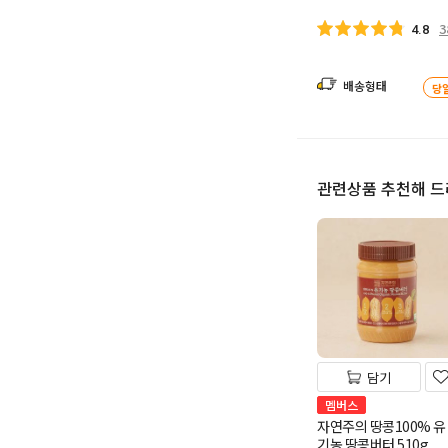
3
4.8
배송형태
당
관련상품 추천해 
담기
멤버스
자연주의 땅콩100% 유
기농 땅콩버터 510g