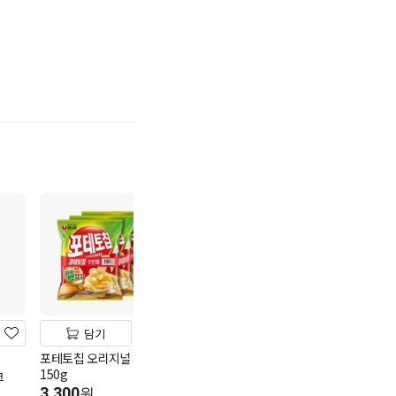
기
담기
담기
담기
포테토칩 오리지널 3번들
롯데 꼬깔콘4번들 160g
오리온 오징어땅
150g
294g
크
3,580
원
3,300
3,580
원
원
10g당 224원