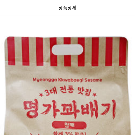
상품상세
가
가
할
별
할
별
인
5
인
5
격
격
전
개
전
개
가
만
가
만
격
점
격
점
중
중