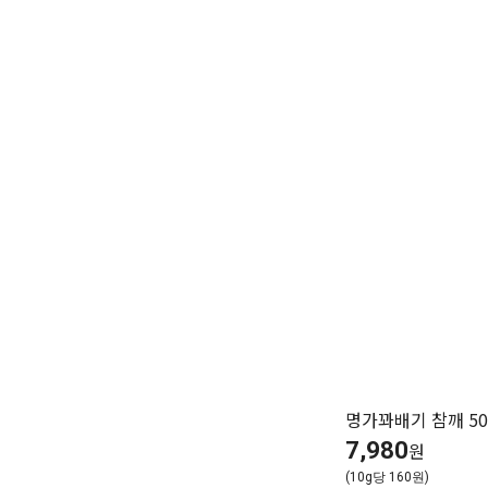
명가꽈배기 참깨 50
7,980
원
(10g당 160원)