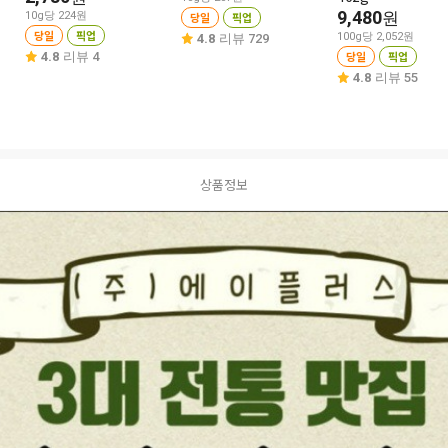
9,480
원
10g당 224원
당일
픽업
당일
픽업
100g당 2,052원
4.8
리뷰 729
당일
픽업
4.8
리뷰 4
4.8
리뷰 55
상품정보