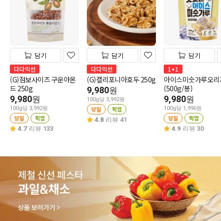
담기
담기
담기
다다익선
다다익선
1+1
(G)점보사이즈 구운아몬
(G)캘리포니아호두 250g
아이스미숫가루오리
드 250g
(500g/봉)
9,980
원
9,980
9,980
원
원
100g당 3,992원
100g당 3,992원
당일
픽업
100g당 1,996원
당일
픽업
당일
픽업
4.8
리뷰 41
4.7
리뷰 133
4.9
리뷰 30