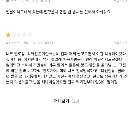
HG*****
2025-10-06 10:53:47
신고 / 차단
햅쌀이라고해서 샀는데 밥했을때 햅쌀 밥 냄새는 없어서 아쉬워요
wo******
2024-09-13 10:09:57
신고 / 차단
너무 별로임. 리뷰같은거안쓰는데 진짜 어제 쌀고르면서 이건 리뷰해야겟다
싶어서 씀. 저렴한데 리뷰가 좋길래 처음사봤는데 원래 이런건지모르겠으나
벌레먹고 썩어서 까만쌀이 너무 많아서 쌀통에 붓고 한참을 골라냄..... 그전
에 먹던 쌀과 비교하니 천지차이..색도 너무 얼룩덜룩하고.. 다신안삼..골라
낸 쌀을 쓰레기통에 버리지말고 사진찍어서 올릴껄..이런쌀도 상품가치가 잇
는지 의심이들고 밥을 해봐야알겟지만 진짜 먹기전부터 입맛이 떨어짐
전체보기
(10)