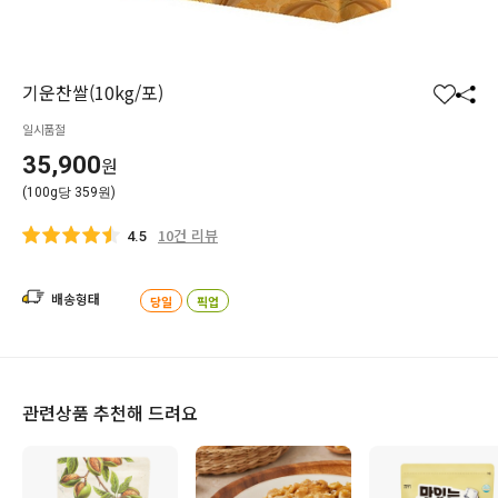
기운찬쌀(10kg/포)
찜
공
일시품절
하
유
기
하
35,900
원
기
(100g당 359원)
10건 리뷰
4.5
배송형태
당일
픽업
관련상품 추천해 드려요