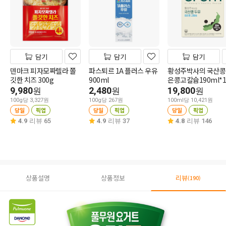
담기
담기
담기
덴마크 피자모짜렐라 쫄
파스퇴르 1A 플러스 우유
황성주박사의 국산콩
깃한 치즈 300g
900ml
은콩고칼슘190ml*1
9,980
2,480
19,800
원
원
원
100g당 3,327원
100g당 267원
100ml당 10,421원
당일
픽업
당일
픽업
당일
픽업
4.9
리뷰 65
4.9
리뷰 37
4.8
리뷰 146
상품설명
상품정보
리뷰
(190)