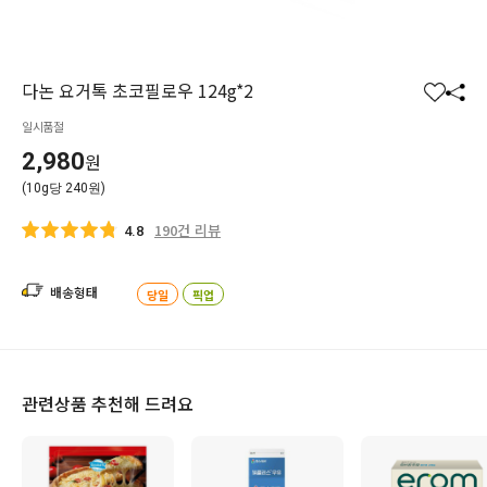
다논 요거톡 초코필로우 124g*2
찜
공
일시품절
하
유
기
하
2,980
원
기
(10g당 240원)
190건 리뷰
4.8
배송형태
당일
픽업
관련상품 추천해 드려요