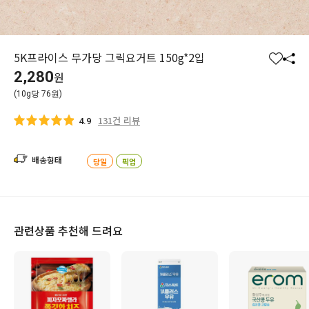
5K프라이스 무가당 그릭요거트 150g*2입
찜
공
2,280
원
하
유
(10g당 76원)
기
하
기
131건 리뷰
4.9
배송형태
당일
픽업
관련상품 추천해 드려요