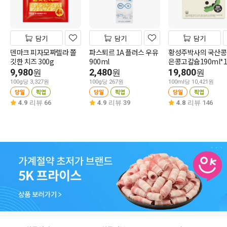
담기
담기
담기
덴마크 피자모짜렐라 쫄
파스퇴르 1A 플러스 우유
황성주박사의 국산콩
깃한 치즈 300g
900ml
은콩고칼슘190ml*1
9,980
2,480
19,800
원
원
원
100g당 3,327원
100g당 267원
100ml당 10,421원
당일
픽업
당일
픽업
당일
픽업
4.9
리뷰 66
4.9
리뷰 39
4.8
리뷰 146