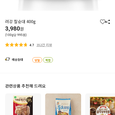
려강 찰순대 400g
찜
공
3,980
원
하
유
(100g당 995원)
기
하
기
352건 리뷰
4.7
배송형태
당일
픽업
관련상품 추천해 드려요