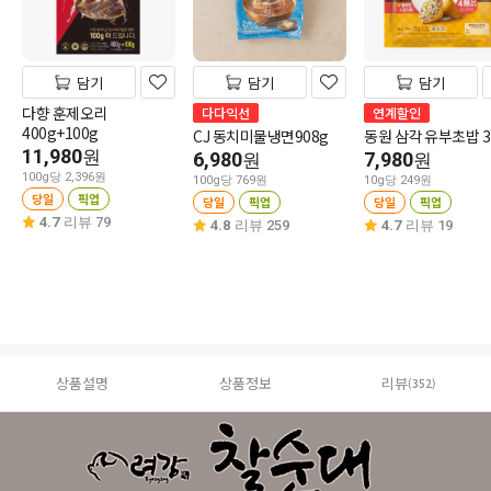
담기
담기
담기
다향 훈제오리
다다익선
연계할인
400g+100g
CJ 동치미물냉면908g
동원 삼각 유부초밥 3
11,980
원
6,980
7,980
원
원
100g당 2,396원
100g당 769원
10g당 249원
당일
픽업
당일
픽업
당일
픽업
4.7
리뷰 79
4.8
리뷰 259
4.7
리뷰 19
상품설명
상품정보
리뷰
(352)