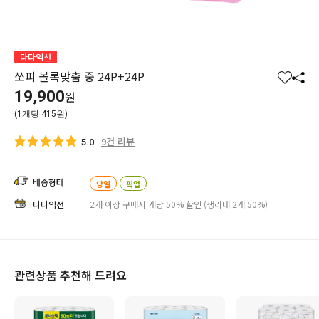
다다익선
쏘피 볼록맞춤 중 24P+24P
찜
공
19,900
원
하
유
(1개당 415원)
기
하
기
9건 리뷰
5.0
배송형태
당일
픽업
다다익선
2개 이상 구매시 개당 50% 할인 (생리대 2개 50%)
관련상품 추천해 드려요