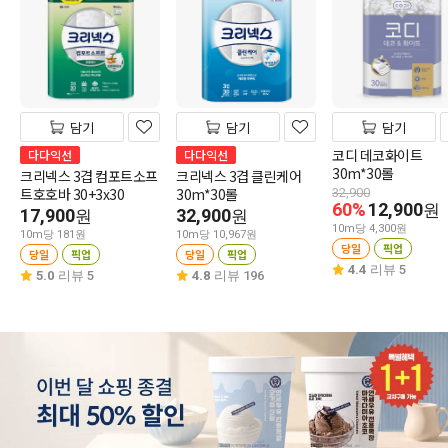
담기
담기
담기
코디 데코화이트
다다익선
다다익선
30m*30롤
크리넥스 3겹 컴포트소프
크리넥스 3겹 클린케어
트호호바 30+3x30
30m*30롤
32,900
60%
12,900
원
17,900
32,900
원
원
10m당 4,300원
10m당 181원
10m당 10,967원
당일
픽업
당일
픽업
당일
픽업
4.4
리뷰 5
5.0
리뷰 5
4.8
리뷰 196