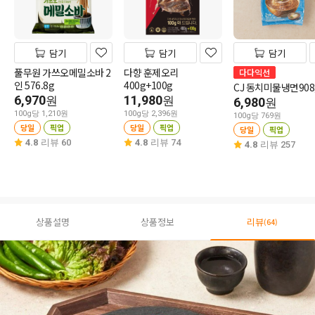
담기
담기
담기
풀무원 가쓰오메밀소바 2
다향 훈제오리
다다익선
인 576.8g
400g+100g
CJ 동치미물냉면908
6,970
11,980
원
원
6,980
원
100g당 1,210원
100g당 2,396원
100g당 769원
당일
픽업
당일
픽업
당일
픽업
4.8
리뷰 60
4.8
리뷰 74
4.8
리뷰 257
상품설명
상품정보
리뷰
(64)