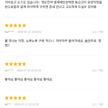
거의없고 소스도 있습니다~ 첫도전자 냄새에민감하면 둥근고리 모양막장을
반으로잘라 얇게 바삭하게 구우면 잡내 안나고 고소하게 드실수 있어용
ma*****
2026-07-25 21:58:52
신고 / 차단
불 맛나는 막창. 노릇노릇 구워 먹으니. 자꾸자꾸 들어가네요 ,술안주로. 짱
짱!!
su*****
2026-07-18 20:41:20
신고 / 차단
좋아요 좋아요 좋아요 좋아요 좋아요
k8***
2026-07-17 12:31:58
신고 / 차단