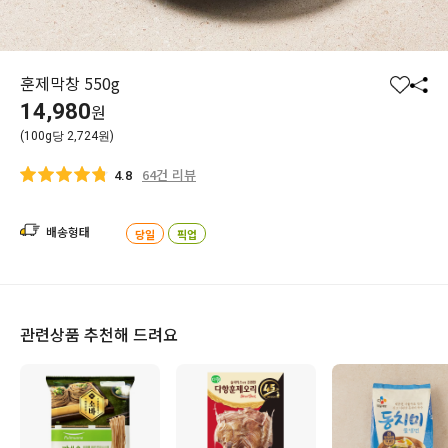
훈제막창 550g
찜
공
14,980
원
하
유
(100g당 2,724원)
기
하
기
64건 리뷰
4.8
배송형태
당일
픽업
관련상품 추천해 드려요