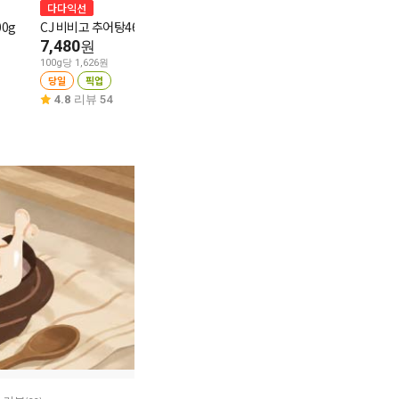
다다익선
연계할인
다다익선
00g
CJ 비비고 추어탕460g
동원 양반 쇠고기죽 420g
오뚜기 응암동식
감자탕 450g
7,480
4,980
원
원
8,480
원
100g당 1,626원
100g당 1,186원
당일
픽업
당일
픽업
476cm당 8,480원
당일
픽업
4.8
리뷰 54
4.9
리뷰 85
4.7
리뷰 43