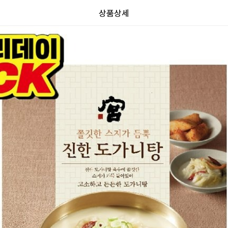
상품상세
가
가
할
별
할
별
인
5
인
5
격
격
전
개
전
개
가
만
가
만
격
점
격
점
중
중