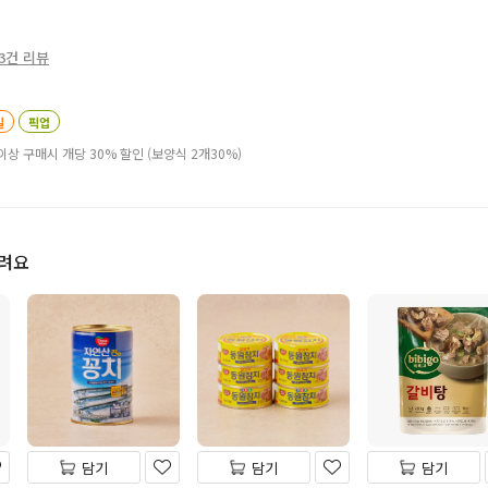
3건 리뷰
일
픽업
이상 구매시 개당 30% 할인 (보양식 2개30%)
드려요
담기
담기
담기