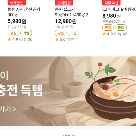
연계할인
연계할인
다다익선
동원 자연산 진 꽁치
동원 살코기
CJ 비비고 갈비탕 4
300g
90g*4+DHA90g*2
8,980
원
5,980
12,980
원
원
100g당 2,245원
10g당 199원
10g당 240원
당일
픽업
당일
픽업
당일
픽업
4.9
리뷰 62
4.9
리뷰 36
5.0
리뷰 4