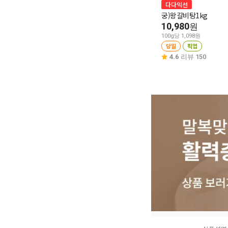
다다익선
궁)왕갈비탕1kg
10,980
원
100g당 1,098원
당일
픽업
4.6
리뷰 150