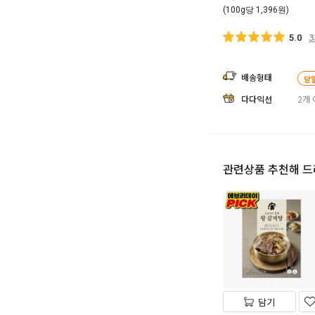
(100g당 1,396원)
3
5.0
배송형태
당
다다익선
2개 
관련상품 추천해 
담기