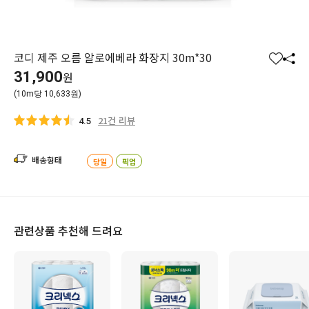
코디 제주 오름 알로에베라 화장지 30m*30
찜
공
31,900
원
하
유
(10m당 10,633원)
기
하
기
21건 리뷰
4.5
배송형태
당일
픽업
관련상품 추천해 드려요