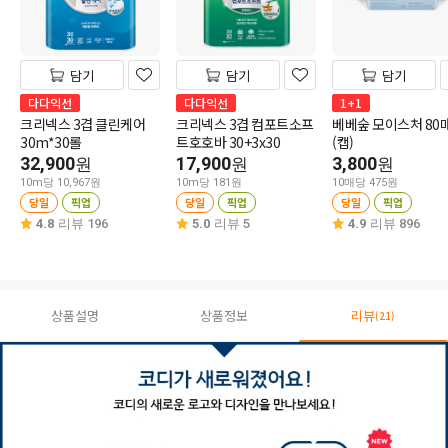
담기
담기
담기
다다익선
다다익선
1+1
크리넥스 3겹 클린케어
크리넥스 3겹 컴포트소프
베베숲 모이스처 80
30m*30롤
트호호바 30+3x30
(캡)
32,900
17,900
3,800
원
원
원
10m당 10,967원
10m당 181원
10매당 475원
당일
픽업
당일
픽업
당일
픽업
4.8
리뷰 196
5.0
리뷰 5
4.9
리뷰 896
상품설명
상품정보
리뷰
(21)