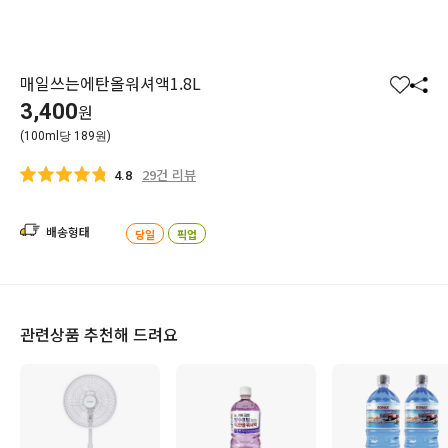
매일쓰는에탄올워셔액1.8L
찜
공
3,400
원
하
유
(100ml당 189원)
기
하
기
29건 리뷰
4.8
배송형태
당일
픽업
관련상품 추천해 드려요