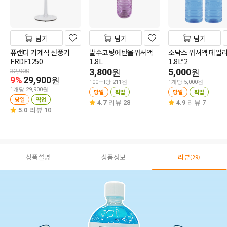
담기
담기
담기
퓨랜더 기계식 선풍기
발수코팅에탄올워셔액
소낙스 워셔액 데일
FRDF1250
1.8L
1.8L*2
3,800
5,000
32,900
원
원
9%
29,900
원
100ml당 211원
1개당 5,000원
1개당 29,900원
당일
픽업
당일
픽업
당일
픽업
4.7
리뷰 28
4.9
리뷰 7
5.0
리뷰 10
상품설명
상품정보
리뷰
(29)