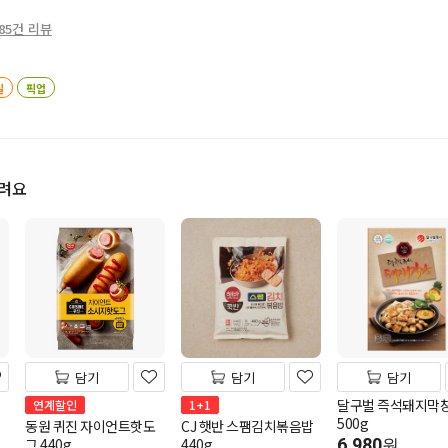
85건 리뷰
일
픽업
드려요
담기
담기
담기
달구벌 즉석돼지막
연계할인
1+1
500g
동원 퀴진 자이언트핫도
CJ 햇반 스팸김치볶음밥
그 440g
440g
6,980
원