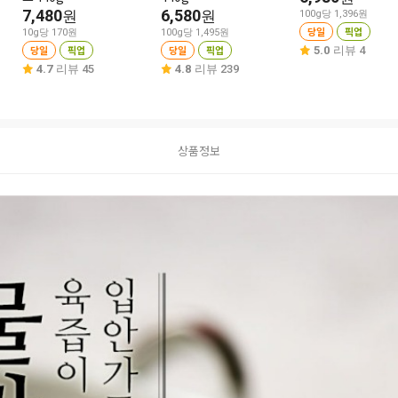
7,480
6,580
원
원
100g당 1,396원
당일
픽업
10g당 170원
100g당 1,495원
당일
픽업
당일
픽업
5.0
리뷰 4
4.7
리뷰 45
4.8
리뷰 239
상품정보