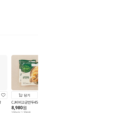
기
담기
담기
담기
창
CJ비비고군만두450g*2
CJ 고메 모짜
연계할인
300g
8,980
동원 딤섬 부추창펀 550g
원
8,980
원
7,980
100g당 1,996원