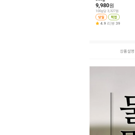
9,980
원
100g당 3,327원
당일
픽업
4.9
리뷰 39
상품설명