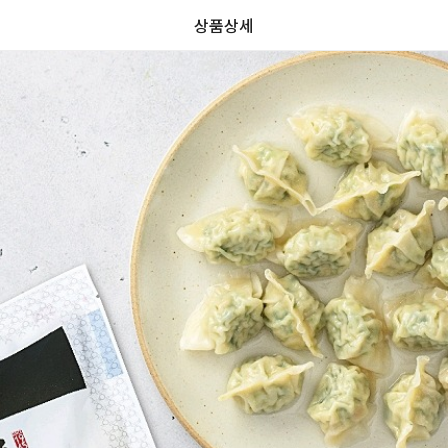
상품상세
가
가
할
별
할
별
인
5
인
5
격
격
전
개
전
개
가
만
가
만
격
점
격
점
중
중