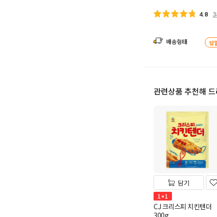
3
4.8
배송형태
당
관련상품 추천해 
담기
1+1
CJ 크리스피 치킨텐더
300g