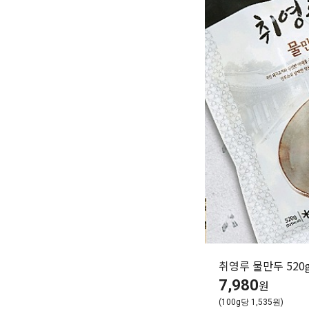
취영루 물만두 520
7,980
원
(100g당 1,535원)