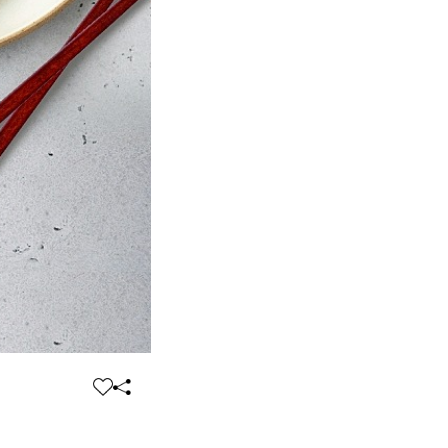
찜
공
하
유
기
하