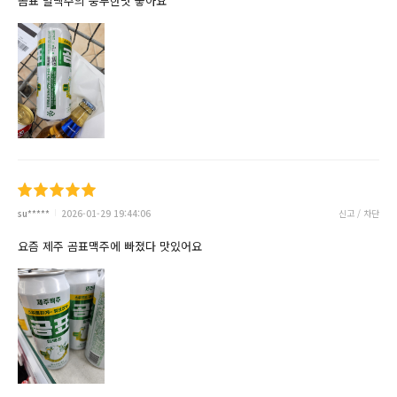
곰표 밀맥주의 풍부한맛 좋아요
su*****
2026-01-29 19:44:06
신고 / 차단
요즘 제주 곰표맥주에 빠졌다 맛있어요