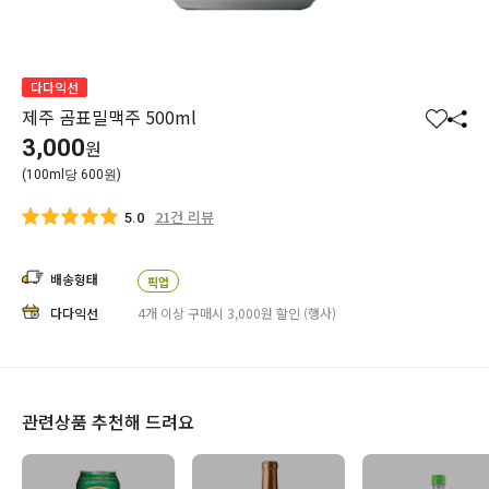
다다익선
제주 곰표밀맥주 500ml
찜
공
3,000
원
하
유
(100ml당 600원)
기
하
기
21건 리뷰
5.0
배송형태
픽업
다다익선
4개 이상 구매시 3,000원 할인 (행사)
관련상품 추천해 드려요