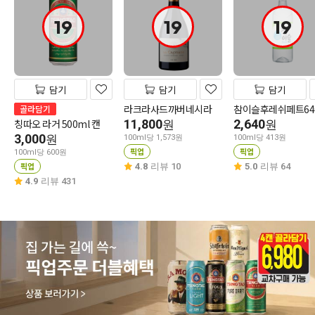
19
19
19
담기
담기
담기
라크라사드까버네시라
참이슬후레쉬페트64
골라담기
칭따오 라거 500ml 캔
11,800
2,640
원
원
3,000
원
100ml당 1,573원
100ml당 413원
픽업
픽업
100ml당 600원
픽업
4.8
리뷰 10
5.0
리뷰 64
4.9
리뷰 431