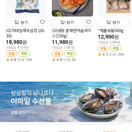
담기
담기
담기
(G)칵테일새우살킹 (26-
(G)냉장 훈제연어슬라이
*해물모둠500g
30)
스(150g)
12,900
원
18,980
11,980
원
원
100g당 2,580원
100g당 4,218원
100g당 7,987원
당일
픽업
당일
픽업
당일
픽업
4.7
리뷰 294
4.8
리뷰 136
4.8
리뷰 26