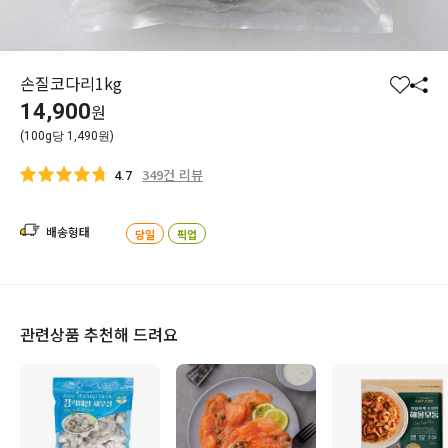
손질코다리1kg
찜
공
14,900
원
하
유
(100g당 1,490원)
기
하
기
349건 리뷰
4.7
배송형태
당일
픽업
관련상품 추천해 드려요