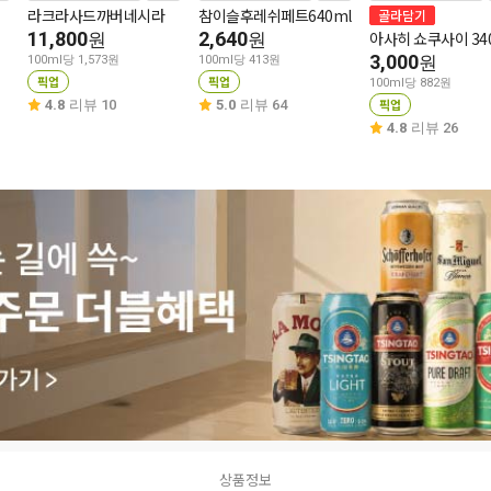
라크라사드까버네시라
참이슬후레쉬페트640ml
골라담기
11,800
2,640
아사히 쇼쿠사이 34
원
원
3,000
원
100ml당 1,573원
100ml당 413원
픽업
픽업
100ml당 882원
픽업
4.8
리뷰 10
5.0
리뷰 64
4.8
리뷰 26
상품정보