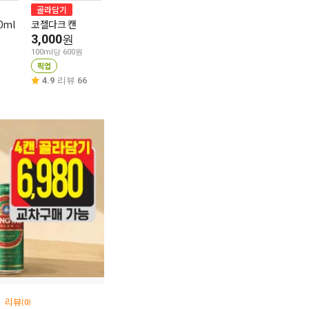
골라담기
골라담기
골라담기
0ml
코젤다크 캔
산미구엘캔500ml
타이거캔맥주 50
3,000
3,000
3,000
원
원
원
100ml당 600원
100ml당 600원
100ml당 600원
픽업
픽업
픽업
4.9
리뷰 66
4.9
리뷰 94
4.8
리뷰 18
리뷰
(0)