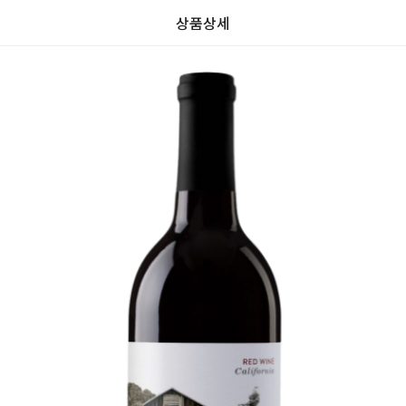
상품상세
가
가
할
별
할
별
인
5
인
5
격
격
전
개
전
개
가
만
가
만
격
점
격
점
중
중