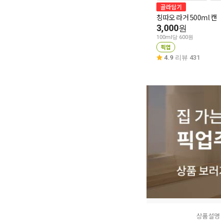
골라담기
칭따오 라거 500ml 캔
3,000
원
100ml당 600원
픽업
4.9
리뷰 431
상품설명