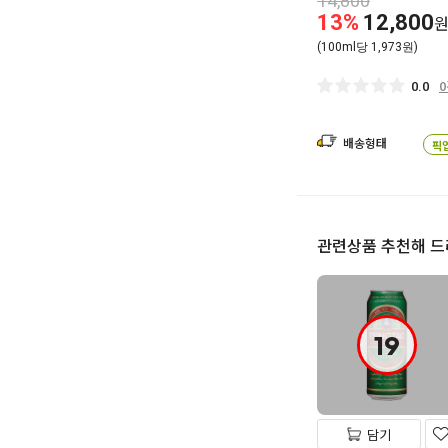
14,800
13%
12,800
(100ml당 1,973원)
0.0
배송형태
픽
관련상품 추천해 
19
담기