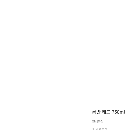
롱반 레드 750ml
일시품절