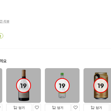
원
0건 리뷰
업
드려요
19
19
19
담기
담기
담기