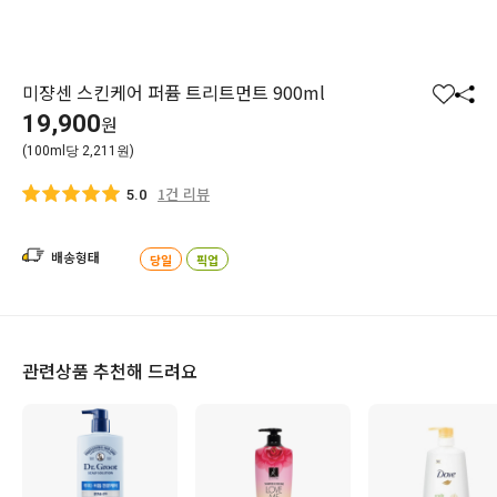
미쟝센 스킨케어 퍼퓸 트리트먼트 900ml
찜
공
19,900
원
하
유
(100ml당 2,211원)
기
하
기
1건 리뷰
5.0
배송형태
당일
픽업
관련상품 추천해 드려요