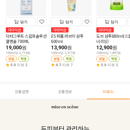
담기
담기
담기
다다익선
다다익선
다다익선
닥터그루트 스칼프솔루션
ES 퍼퓸 러브미 샴푸
도브 샴푸680ml(스
쿨멘솔 700ML
600ml
너리싱)
19,000
13,900
12,900
원
원
원
100ml당 2,714원
100ml당 2,317원
100ml당 1,897원
당일
픽업
당일
픽업
당일
픽업
5.0
리뷰 2
4.7
리뷰 7
5.0
리뷰 2
상품설명
상품정보
리뷰
(1)