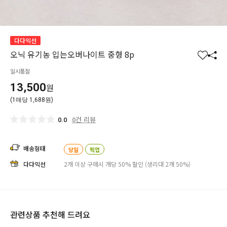
다다익선
오닉 유기농 입는오버나이트 중형 8p
찜
공
일시품절
하
유
기
하
13,500
원
기
(1매당 1,688원)
0건 리뷰
0.0
배송형태
당일
픽업
다다익선
2개 이상 구매시 개당 50% 할인 (생리대 2개 50%)
관련상품 추천해 드려요