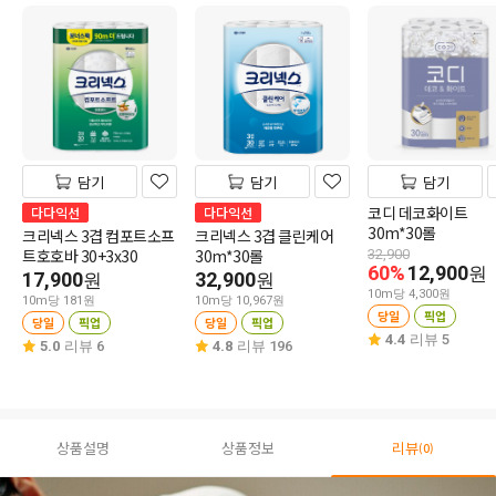
담기
담기
담기
코디 데코화이트
다다익선
다다익선
30m*30롤
크리넥스 3겹 컴포트소프
크리넥스 3겹 클린케어
트호호바 30+3x30
30m*30롤
32,900
60%
12,900
원
17,900
32,900
원
원
10m당 4,300원
10m당 181원
10m당 10,967원
당일
픽업
당일
픽업
당일
픽업
4.4
리뷰 5
5.0
리뷰 6
4.8
리뷰 196
상품설명
상품정보
리뷰
(0)