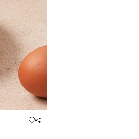
찜
공
하
유
기
하