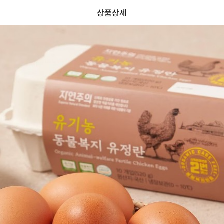
상품상세
가
가
할
별
할
별
인
5
인
5
격
격
전
개
전
개
가
만
가
만
격
점
격
점
중
중