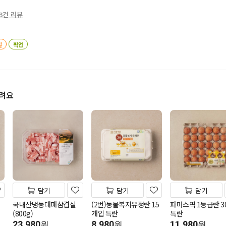
3건 리뷰
일
픽업
드려요
담기
담기
담기
국내산냉동대패삼겹살
(2번)동물복지유정란 15
파머스픽 1등급란 3
(800g)
개입 특란
특란
23,980
8,980
11,980
원
원
원