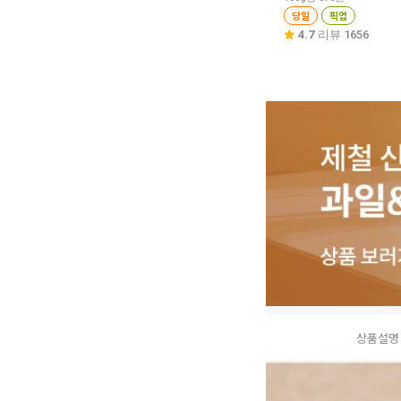
당일
픽업
4.7
리뷰 1656
상품설명