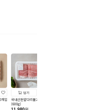
기
담기
담기
담기
0개입
국내산돈앞다리불고기용
안데스청정돈 냉동한입삼
국내산냉동꽃삼
(600g)
겹살(800g/칠레)
(600g)
11,980
19,980
23,980
원
원
원