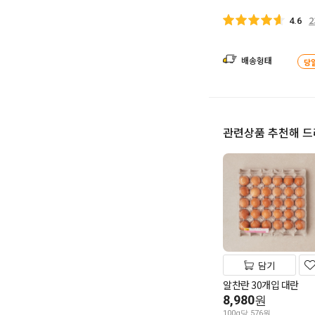
2
4.6
배송형태
당
관련상품 추천해 
담기
알찬란 30개입 대란
8,980
원
100g당 576원