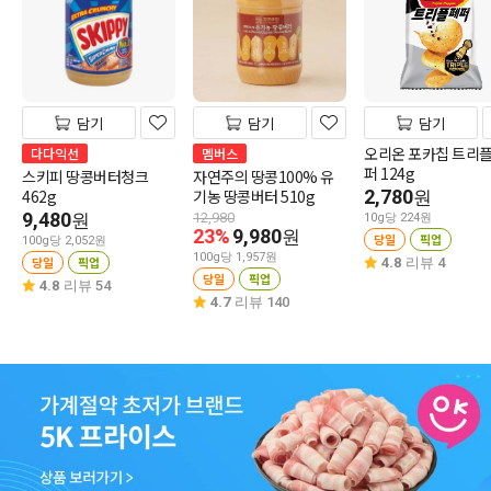
담기
담기
담기
오리온 포카칩 트리
다다익선
멤버스
퍼 124g
스키피 땅콩버터청크
자연주의 땅콩100% 유
462g
기농 땅콩버터 510g
2,780
원
9,480
원
12,980
10g당 224원
23%
9,980
원
당일
픽업
100g당 2,052원
100g당 1,957원
당일
픽업
4.8
리뷰 4
당일
픽업
4.8
리뷰 54
4.7
리뷰 140