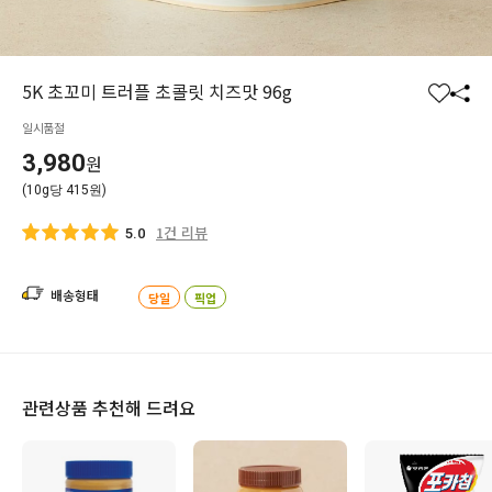
5K 초꼬미 트러플 초콜릿 치즈맛 96g
찜
공
일시품절
하
유
기
하
3,980
원
기
(10g당 415원)
1건 리뷰
5.0
배송형태
당일
픽업
관련상품 추천해 드려요