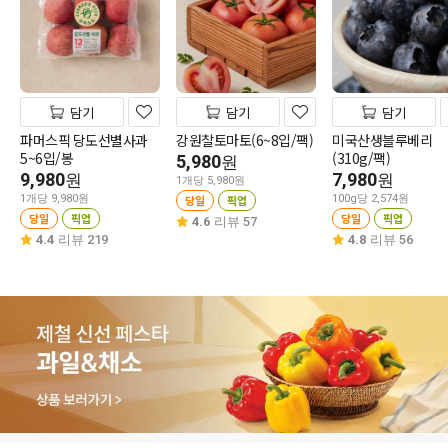
담기
담기
담기
파머스픽 당도선별사과
강원찰토마토(6~8입/팩)
미국산생블루베리
5~6입/봉
(310g/팩)
5,980
원
9,980
7,980
원
원
1개당 5,980원
1개당 9,980원
당일
픽업
100g당 2,574원
당일
픽업
당일
픽업
4.6
리뷰 57
4.4
리뷰 219
4.8
리뷰 56