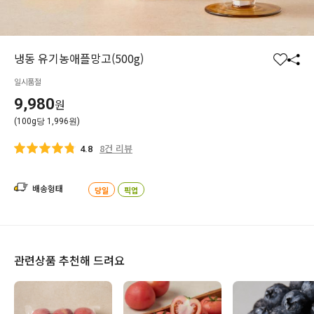
냉동 유기농애플망고(500g)
찜
공
일시품절
하
유
기
하
9,980
원
기
(100g당 1,996원)
8건 리뷰
4.8
배송형태
당일
픽업
관련상품 추천해 드려요