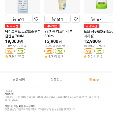
담기
담기
담기
다다익선
다다익선
다다익선
닥터그루트 스칼프솔루션
ES 퍼퓸 러브미 샴푸
도브 샴푸680ml(스
쿨멘솔 700ML
600ml
너리싱)
19,000
13,900
12,900
원
원
원
100ml당 2,714원
100ml당 2,317원
100ml당 1,897원
당일
픽업
당일
픽업
당일
픽업
5.0
리뷰 2
4.7
리뷰 7
5.0
리뷰 2
상품설명
상품정보
리뷰
(0)