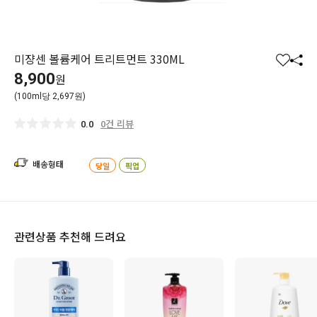
미쟝센 볼륨케어 트리트먼트 330ML
찜
공
8,900
원
하
유
(100ml당 2,697원)
기
하
기
0건 리뷰
0.0
배송형태
당일
픽업
관련상품 추천해 드려요