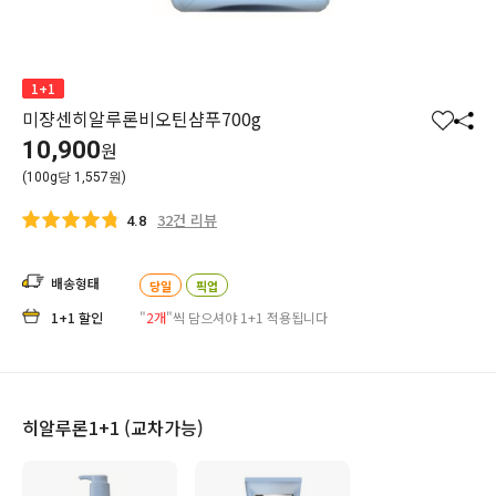
1+1
미쟝센히알루론비오틴샴푸700g
찜
공
10,900
원
하
유
(100g당 1,557원)
기
하
기
32건 리뷰
4.8
배송형태
당일
픽업
1+1 할인
"
2개
"씩 담으셔야 1+1 적용됩니다
히알루론1+1 (교차가능)