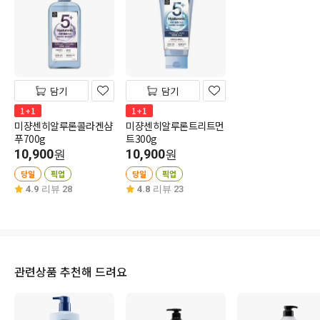
담기
담기
1+1
1+1
미쟝센히알루론콜라겐샴
미쟝센히알루론트리트먼
푸700g
트300g
10,900
10,900
원
원
당일
픽업
당일
픽업
4.9
리뷰 28
4.8
리뷰 23
관련상품 추천해 드려요