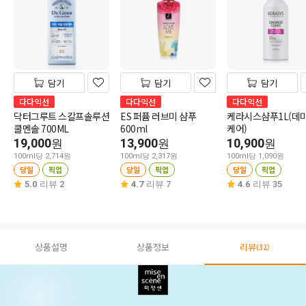
담기
담기
담기
다다익선
다다익선
다다익선
닥터그루트 스칼프솔루션
ES 퍼퓸 러브미 샴푸
케라시스샴푸1L(데
쿨멘솔 700ML
600ml
케어)
19,000
13,900
10,900
원
원
원
100ml당 2,714원
100ml당 2,317원
100ml당 1,090원
당일
픽업
당일
픽업
당일
픽업
5.0
리뷰 2
4.7
리뷰 7
4.6
리뷰 35
상품설명
상품정보
리뷰
(32)