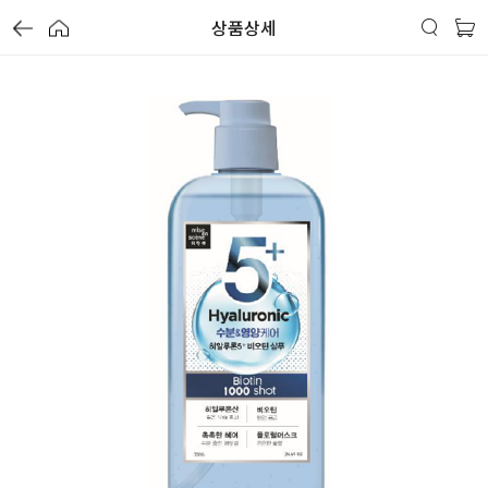
상품상세
가
가
가
할
별
할
별
할
별
인
5
인
5
인
5
격
격
격
전
개
전
개
전
개
가
만
가
만
가
만
격
점
격
점
격
점
중
중
중