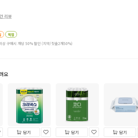
4건 리뷰
일
픽업
이상 구매시 개당 50% 할인 (치약/칫솔2개50%)
드려요
담기
담기
담기