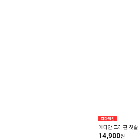
다다익선
메디안 그래핀 칫솔 
14,900
원