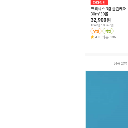
다다익선
크리넥스 3겹 클린케어
30m*30롤
32,900
원
10m당 10,967원
당일
픽업
4.8
리뷰 196
상품설명