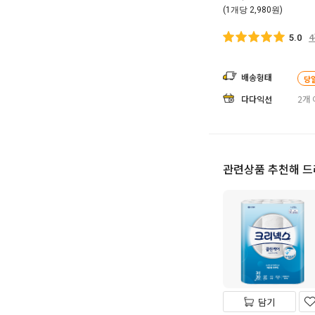
(1개당 2,980원)
5.0
배송형태
당
다다익선
2개 
관련상품 추천해 
담기