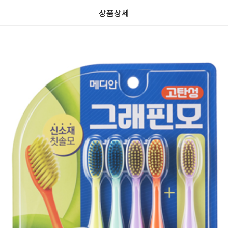
상품상세
가
가
할
별
할
별
인
5
인
5
격
격
전
개
전
개
가
만
가
만
격
점
격
점
중
중