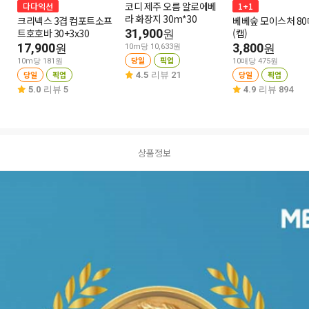
코디 제주 오름 알로에베
다다익선
1+1
라 화장지 30m*30
크리넥스 3겹 컴포트소프
베베숲 모이스처 80
트호호바 30+3x30
31,900
(캡)
원
17,900
3,800
원
원
10m당 10,633원
당일
픽업
10m당 181원
10매당 475원
당일
픽업
당일
픽업
4.5
리뷰 21
5.0
리뷰 5
4.9
리뷰 894
상품정보