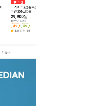
코디 데코화이트
다다익선
1+1
30m*30롤
매
크리넥스 3겹 순수소프트
페리오 뉴후레쉬 알파
쿠션 30Mx30롤
150g*3
32,900
60%
12,900
29,900
7,900
원
원
10m당 4,300원
10m당 332원
10g당 527원
당일
픽업
당일
픽업
당일
픽업
4.4
리뷰 5
4.8
리뷰 58
4.8
리뷰 127
리뷰
(4)