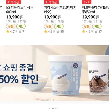
다다익선
다다익선
1+1
션
ES 퍼퓸 러브미 샴푸
케라시스샴푸1L(데미지
헤드앤숄더 가려운
600ml
케어)
푸850ml
13,900
10,900
19,900
원
원
원
100ml당 2,317원
100ml당 1,090원
100ml당 2,341원
당일
픽업
당일
픽업
당일
픽업
4.7
리뷰 7
4.6
리뷰 35
4.9
리뷰 17