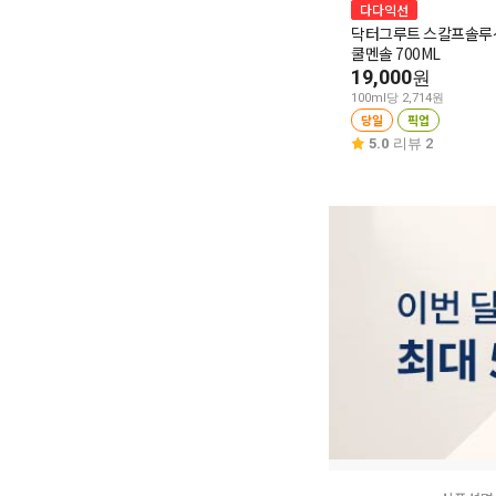
다다익선
닥터그루트 스칼프솔루
쿨멘솔 700ML
19,000
원
100ml당 2,714원
당일
픽업
5.0
리뷰 2