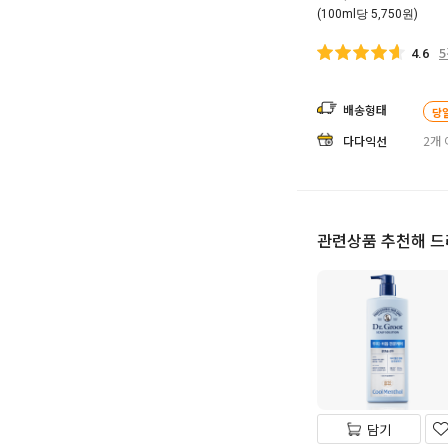
(100ml당 5,750원)
4.6
배송형태
당
다다익선
2개 
관련상품 추천해 
담기