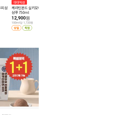
다다익선
1+1
다다익선
두피샴
케라틴본드 실키모이스춰
헤드앤숄더 딥클린 샴푸
케라시스 샴푸 
샴푸 750ml
850ml
일1L
12,900
19,900
15,900
원
원
원
100ml당 1,720원
100ml당 2,341원
100ml당 1,590원
당일
픽업
당일
픽업
당일
픽업
5.0
리뷰 3
4.8
리뷰 34