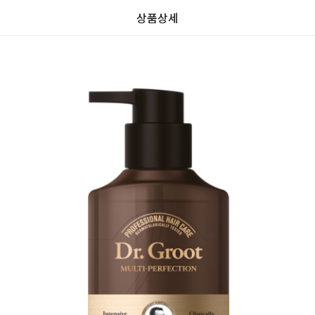
상품상세
리
가
가
할
별
할
0.0
뷰
인
5
인
0
격
격
전
개
전
가
만
가
격
점
격
중