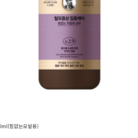
0ml(힘없는모발용)