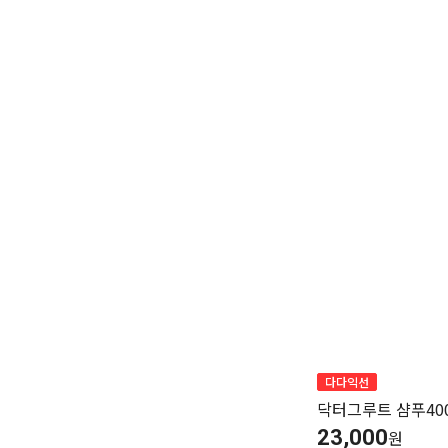
다다익선
닥터그루트 샴푸40
23,000
원