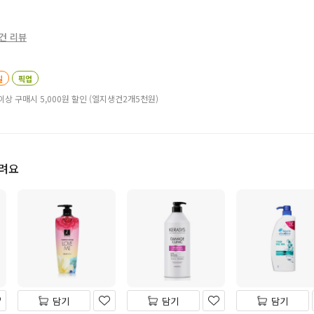
5건 리뷰
일
픽업
이상 구매시 5,000원 할인 (엘지생건2개5천원)
드려요
담기
담기
담기