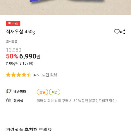
멤버스
적새우살 450g
찜
공
일시품절
하
유
기
하
13,980
50%
6,990
원
기
(100g당 3,107원)
67건 리뷰
4.5
배송형태
당일
픽업
멤버십
멤버십 회원 상품 구매 시 50% 할인 (S포인트회원 할인)
관련상품 추천해 드려요