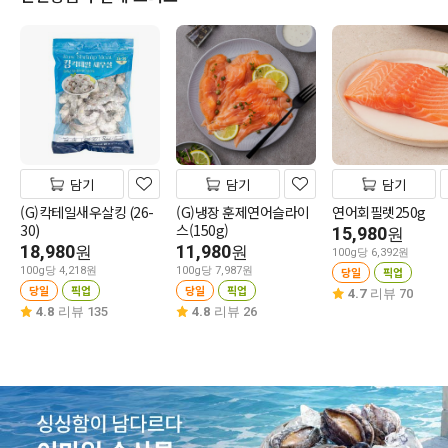
담기
담기
담기
(G)칵테일새우살킹 (26-
(G)냉장 훈제연어슬라이
연어회필렛250g
30)
스(150g)
15,980
원
18,980
11,980
원
원
100g당 6,392원
100g당 4,218원
100g당 7,987원
당일
픽업
당일
픽업
당일
픽업
4.7
리뷰 70
4.8
리뷰 135
4.8
리뷰 26