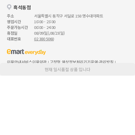
흑석동점
주소
서울특별시 동작구 서달로 158 명수대아파트
영업시간
10:00 - 23:00
주문가능시간
00:00 - 24:00
휴점일
08/09(일),08/23(일)
대표번호
02 380 5060
이용안내
서비스이용약관
고정형 영상정보처리기기운영·관리방침
개인정보 처리방침
청소년 보호 정책
현재 일시품절 상품 입니다
대표 : 한채양
고객센터 :
02 380 5123
통신판매업 : 제 2023-서울중구-0921호
사업자등록번호 : 206-86-50913
사업자정보확인
본사 : 서울특별시 성동구 성수일로 56, 8/9/10층
입점,제휴문의 :
ecrt.emarteveryday.co.kr
Copyright© E-MART EVERYDAY Inc. All Rights Reserved.