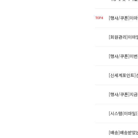
[행사/쿠폰]이
TOP4
[회원관리]이마
[행사/쿠폰]이
[신세계포인트]
[행사/쿠폰]지
[시스템(이마일
[배송]배송받았