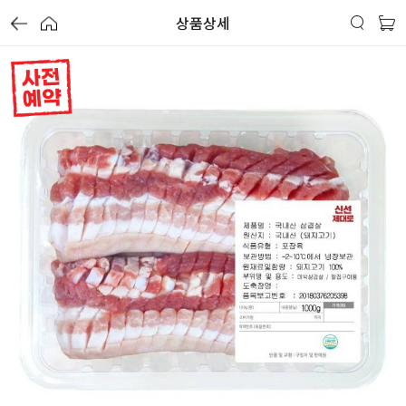
중
중
중
상품상세
사전 예약