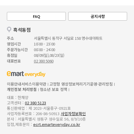
FAQ
공지사항
흑석동점
주소
서울특별시 동작구 서달로 158 명수대아파트
영업시간
10:00 - 23:00
주문가능시간
00:00 - 24:00
휴점일
08/09(일),08/23(일)
대표번호
02 380 5060
이용안내
서비스이용약관
고정형 영상정보처리기기운영·관리방침
개인정보 처리방침
청소년 보호 정책
대표 : 한채양
고객센터 :
02 380 5123
통신판매업 : 제 2023-서울중구-0921호
사업자등록번호 : 206-86-50913
사업자정보확인
본사 : 서울특별시 성동구 성수일로 56, 8/9/10층
입점,제휴문의 :
ecrt.emarteveryday.co.kr