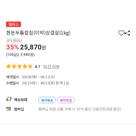
멤버스
한돈두툼칼집(미박)삼겹살(1kg)
찜
공
39,800
하
유
35%
25,870
원
기
하
(100g당 3,980원)
기
91건 리뷰
4.7
예약일시
08/06(목) ~ 08/12(수)
수령일시
08/15(토) ~ 08/15(토) 중 택 1일
배송형태
예약배송
예약픽업
멤버십
멤버십 회원 상품 구매 시 35% 할인 (S포인트회원 할인)