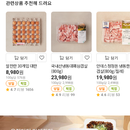
관련상품 추천해 드려요
담기
담기
담기
알찬란 30개입 대란
국내산냉동대패삼겹살
안데스청정돈 냉동
(800g)
겹살(800g/칠레)
8,980
원
23,980
19,980
원
원
100g당 576원
당일
픽업
100g당 2,998원
100g당 2,498원
당일
픽업
당일
픽업
4.7
리뷰 1656
4.9
리뷰 99
4.6
리뷰 53