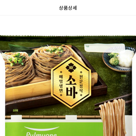
상품상세
가
가
할
별
할
별
인
5
인
5
격
격
전
개
전
개
가
만
가
만
격
점
격
점
중
중