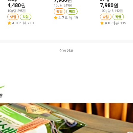
원
4,480
7,980
원
원
10g당 249원
10g당 295원
당일
픽업
100g당 3,142원
당일
픽업
당일
픽업
4.7
리뷰 19
4.8
리뷰 710
4.8
리뷰 119
상품정보