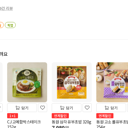
9건 리뷰
일
픽업
드려요
담기
담기
담기
1+1
연계할인
연계할인
CJ 고메함박스테이크
동원 삼각 유부초밥 320g
동원 고소 롤유부초
152g
254g
7,980