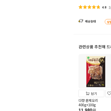
5
4.8
배송형태
당
관련상품 추천해 
담기
다향 훈제오리
400g+100g
11,980
원