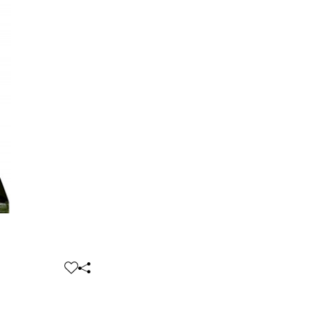
찜
공
하
유
기
하