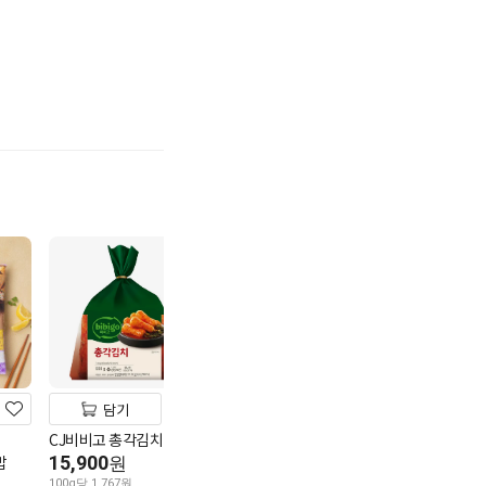
기
담기
담기
담기
CJ비비고 총각김치 900g
풀무원 춘천막국
멤버스
카드할인
밥
15,900
피코크 녹두삼계탕 900g
6,970
원
원
10,980
100g당 1,767원
100g당 1,359원