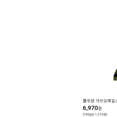
풀무원 가쓰오메밀소바
6,970
원
(100g당 1,210원)