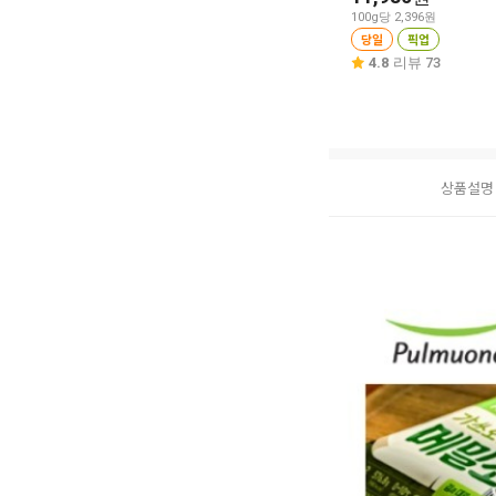
100g당 2,396원
당일
픽업
4.8
리뷰 73
상품설명