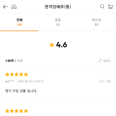
한끼양배추(통)
전체
포토
텍스트
146
60
86
4.6
146개
의 리뷰
평점순
ma****
2026-06-19 12:24:53
신고 / 차단
정기 구입 상품 입니다.