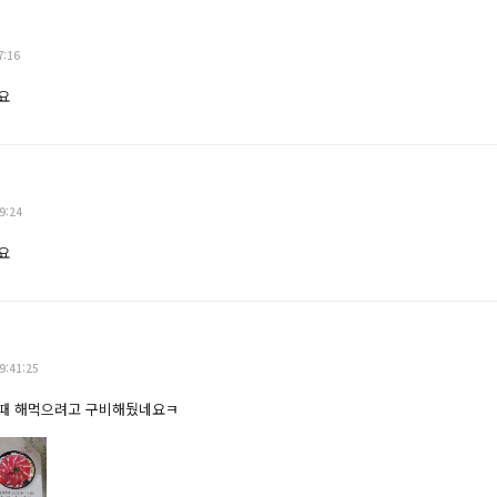
7:16
요
9:24
요
9:41:25
때 해먹으려고 구비해뒀네요ㅋ