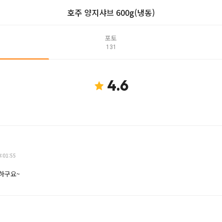
호주 양지샤브 600g(냉동)
포토
131
4.6
0:01:55
편하구요~