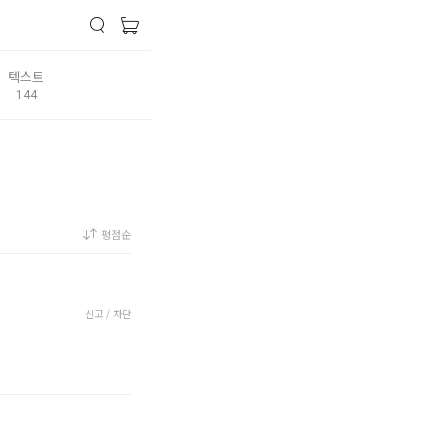
텍스트
144
평점순
신고 / 차단