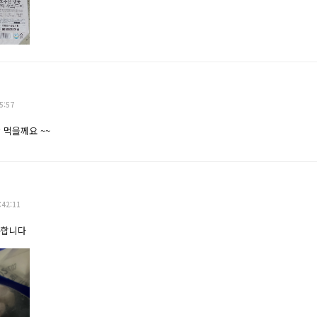
5:57
 먹을께요 ~~
:42:11
용합니다