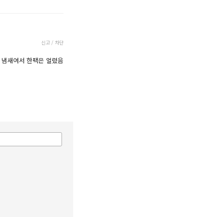
신고 / 차단
 냄새여서 한팩은 얼렸음