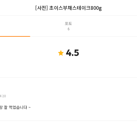
[사전] 초이스부채스테이크800g
포토
6
4.5
4:20
 잘 먹었습니다 ~