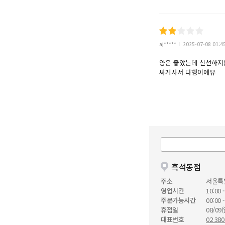
aj*****
2025-07-08 01:4
양은 좋았는데 신선하지
싸게사서 다행이에유
흑석동점
주소
서울특
영업시간
10:00 -
주문가능시간
00:00 -
휴점일
08/09(
대표번호
02 380