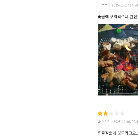
mi****
2025-11-17 14:54
숯불에 구워먹으니 완전
yi******
2025-11-06 00:4
힘줄같은게 믾드라고요..