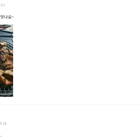
:57
 맛나요~
5:18
.