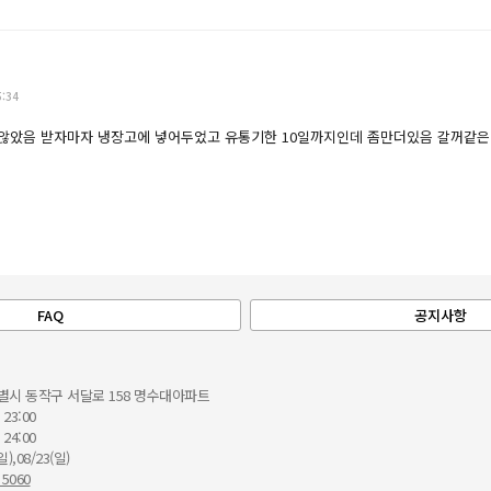
5:34
않았음 받자마자 냉장고에 넣어두었고 유통기한 10일까지인데 좀만더있음 갈꺼같은
FAQ
공지사항
별시 동작구 서달로 158 명수대아파트
 23:00
 24:00
일),08/23(일)
 5060