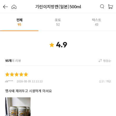
기린이치방캔(일본)500ml
전체
포토
텍스트
95
52
43
4.9
95개
의 리뷰
평점순
sh****
2026-08-05 11:11:21
신고 / 차단
행사때 재려두고 시원하게 마셔요