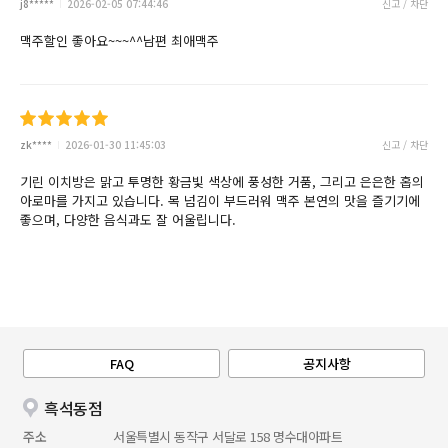
j8*****
2026-02-05 07:44:46
신고 / 차단
맥주할인 좋아요~~~^^남편 최애맥주
zk****
2026-01-30 11:45:03
신고 / 차단
기린 이치방은 맑고 투명한 황금빛 색상에 풍성한 거품, 그리고 은은한 홉의
아로마를 가지고 있습니다. 목 넘김이 부드러워 맥주 본연의 맛을 즐기기에
좋으며, 다양한 음식과도 잘 어울립니다.
FAQ
공지사항
흑석동점
주소
서울특별시 동작구 서달로 158 명수대아파트