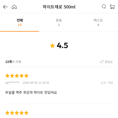
하이트제로 500ml
전체
포토
텍스트
13
5
8
4.5
13개
의 리뷰
평점순
co********
2026-08-05 21:26:35
신고 / 차단
무알콜 맥주 최강자 하이트 맛있어요