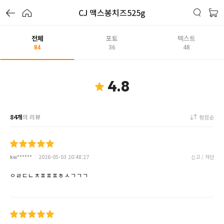
CJ 맥스봉치즈525g
전체
포토
텍스트
84
36
48
4.8
84개
의 리뷰
평점순
kw******
2026-05-03 20:48:27
신고 / 차단
ㅇㄹㄷㄴㅊㅍㅍㅍㅎㅅㄱㄱㄱ