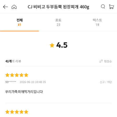
CJ 비비고 두부듬뿍 된장찌개 460g
전체
포토
텍스트
41
23
18
4.5
41개
의 리뷰
평점순
99******
2026-06-20 10:48:35
신고 / 차단
우리가족최애먹거리입니다