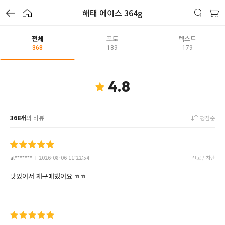
해태 에이스 364g
전체
포토
텍스트
368
189
179
4.8
368개
의 리뷰
평점순
al*******
2026-08-06 11:22:54
신고 / 차단
맛있어서 재구매했어요 ㅎㅎ