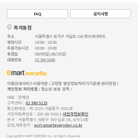
FAQ
공지사항
흑석동점
주소
서울특별시 동작구 서달로 158 명수대아파트
영업시간
10:00 - 23:00
주문가능시간
00:00 - 24:00
휴점일
08/09(일),08/23(일)
대표번호
02 380 5060
이용안내
서비스이용약관
고정형 영상정보처리기기운영·관리방침
개인정보 처리방침
청소년 보호 정책
대표 : 한채양
고객센터 :
02 380 5123
통신판매업 : 제 2023-서울중구-0921호
사업자등록번호 : 206-86-50913
사업자정보확인
본사 : 서울특별시 성동구 성수일로 56, 8/9/10층
입점,제휴문의 :
ecrt.emarteveryday.co.kr
Copyright© E-MART EVERYDAY Inc. All Rights Reserved.