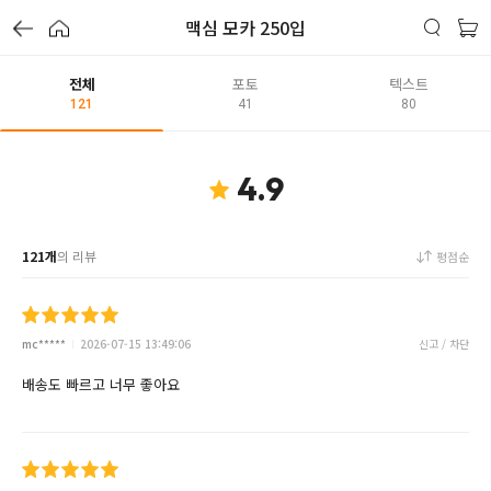
맥심 모카 250입
전체
포토
텍스트
121
41
80
4.9
121개
의 리뷰
평점순
mc*****
2026-07-15 13:49:06
신고 / 차단
배송도 빠르고 너무 좋아요