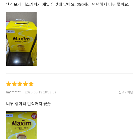
맥심모카 믹스커피가 제일 입맛에 맞아요. 250개라 넉넉해서 너무 좋아요.
lm*******
2026-06-19 18:38:07
신고 / 차단
너무 젛아텨 만적해챠 귯숫