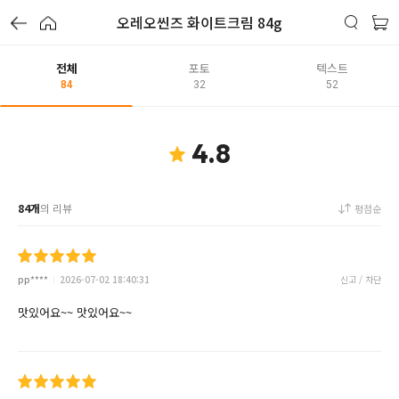
오레오씬즈 화이트크림 84g
전체
포토
텍스트
84
32
52
4.8
84개
의 리뷰
평점순
pp****
2026-07-02 18:40:31
신고 / 차단
맛있어요~~ 맛있어요~~