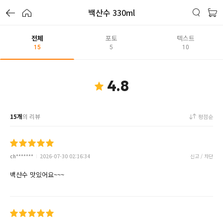
백산수 330ml
전체
포토
텍스트
15
5
10
4.8
15개
의 리뷰
평점순
ch*******
2026-07-30 02:16:34
신고 / 차단
백산수 맛있어요~~~