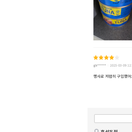
gh******
2025-03-09 12:
행사로 저렴히 구입했어
흑석동점