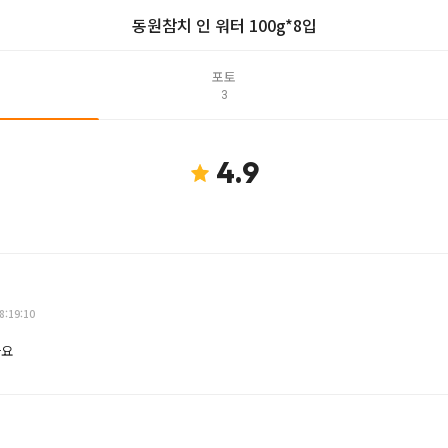
동원참치 인 워터 100g*8입
포토
3
4.9
8:19:10
아요