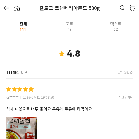
켈로그 크랜베리아몬드 500g
전체
포토
텍스트
111
49
62
4.8
111개
의 리뷰
평점순
cs******
2026-07-11 19:02:50
신고 / 차단
식사 대용으로 너무 좋아요 우유에 두유에 타먹어요