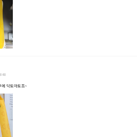
9:48
부에 닥토아토죠~