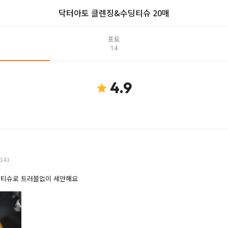
닥터아토 클렌징&수딩티슈 20매
포토
14
4.9
0:41
 티슈로 트러블없이 세안해요