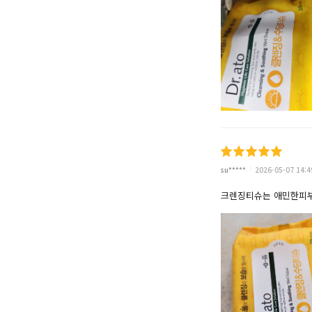
su*****
2026-05-07 14:4
크렌징티슈는 애민한피