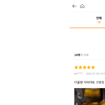
전체
18
18개
의 리뷰
su*****
2026-07-09 14:3
더울땐 닥터아토 크렌징