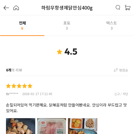
하림무항생제닭안심400g
전체
포토
텍스트
6
3
3
4.5
6개
의 리뷰
평점순
tb******
2026-01-27 17:21:45
신고 / 차단
손질되어있어 먹기편해요. 닭볶음처럼 만들어봤네요. 안심이라 부드럽고 맛
있어요.