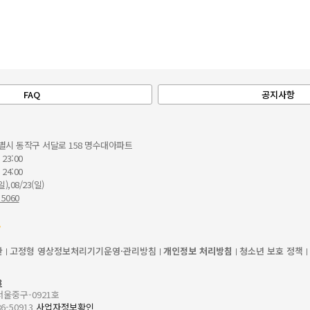
FAQ
공지사항
별시 동작구 서달로 158 명수대아파트
 23:00
 24:00
일),08/23(일)
 5060
관
고정형 영상정보처리기기운영·관리방침
개인정보 처리방침
청소년 보호 정책
3
-서울중구-0921호
6-50913
사업자정보확인