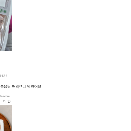
14:56
닭볶음탕 해먹으니 맛있어요