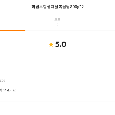
하림무항생제닭볶음탕800g*2
포토
5
5.0
1:00
서 먹었어요