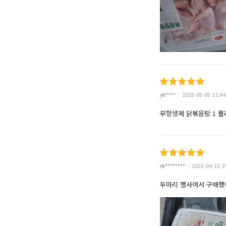
yk****
2025-05-05 12:44
무항생제 닭볶음탕 1 플
rk********
2025-04-15 1
두마리 행사여서 구매했