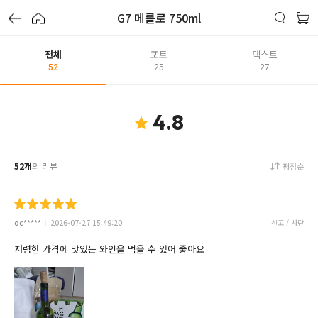
G7 메를로 750ml
전체
포토
텍스트
52
25
27
4.8
52개
의 리뷰
평점순
oc*****
2026-07-27 15:49:20
신고 / 차단
저렴한 가격에 맛있는 와인을 먹을 수 있어 좋아요