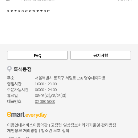
ㅇㅊㅈㅈㅇㄹㅎㅎㅊㅊㅇㄷ
FAQ
공지사항
흑석동점
주소
서울특별시 동작구 서달로 158 명수대아파트
영업시간
10:00 - 23:00
주문가능시간
00:00 - 24:00
휴점일
08/09(일),08/23(일)
대표번호
02 380 5060
이용안내
서비스이용약관
고정형 영상정보처리기기운영·관리방침
개인정보 처리방침
청소년 보호 정책