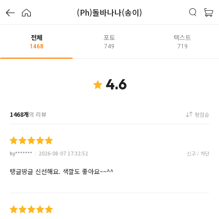
(Ph)돌바나나(송이)
전체
포토
텍스트
1468
749
719
4.6
1468개
의 리뷰
평점순
hy*******
2026-08-07 17:32:52
신고 / 차단
탱글땅글 신선해요. 색깔도 좋아요~~^^